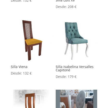
Silla Luis XV
Desde:
132
€
Desde:
208
€
Silla Viena
Silla Isabelina Versalles
Capitoné
Desde:
132
€
Desde:
179
€