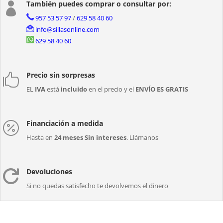
También puedes comprar o consultar por:

957 53 57 97
/
629 58 40 60
info@sillasonline.com
629 58 40 60
Precio sin sorpresas

EL
IVA
está
incluido
en el precio y el
ENVÍO ES GRATIS
Financiación a medida

Hasta en
24 meses Sin intereses
. Llámanos
Devoluciones

Si no quedas satisfecho te devolvemos el dinero