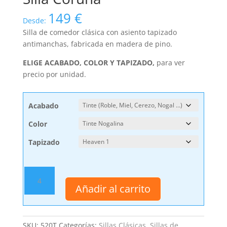
149
€
Desde:
Silla de comedor clásica con asiento tapizado
antimanchas, fabricada en madera de pino.
ELIGE ACABADO, COLOR Y TAPIZADO,
para ver
precio por unidad.
Acabado
Color
Tapizado
Silla
Coruña
Añadir al carrito
cantidad
SKU:
520T
Categorías:
Sillas Clásicas
,
Sillas de