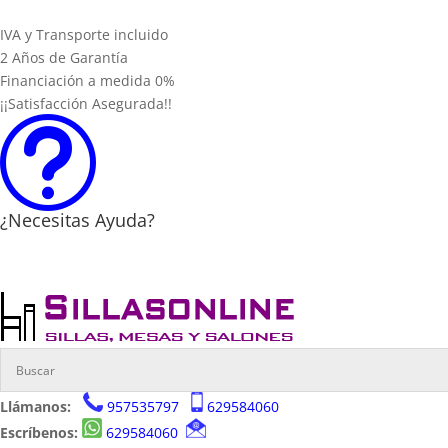
IVA y Transporte incluido
2 Años de Garantía
Financiación a medida 0%
¡¡Satisfacción Asegurada!!
t
¿Necesitas Ayuda?
Llámanos:
957535797
629584060
Escríbenos:
629584060