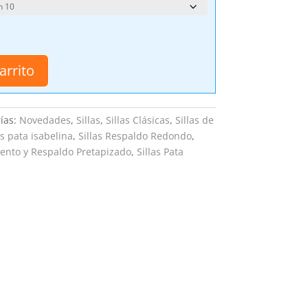
arrito
ías:
Novedades
,
Sillas
,
Sillas Clásicas
,
Sillas de
as pata isabelina
,
Sillas Respaldo Redondo
,
iento y Respaldo Pretapizado
,
Sillas Pata