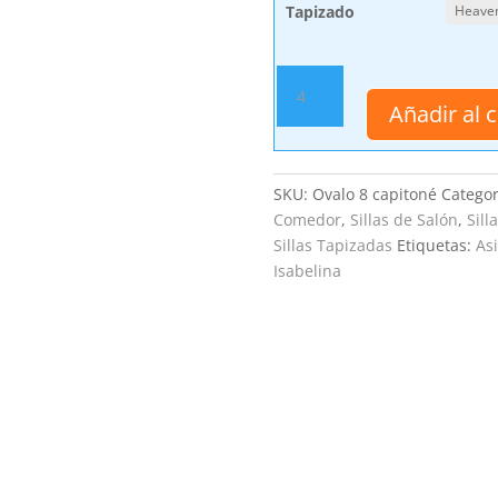
Tapizado
Silla
Ovalo
Añadir al c
8
capitoné
cantidad
SKU:
Ovalo 8 capitoné
Categor
Comedor
,
Sillas de Salón
,
Sill
Sillas Tapizadas
Etiquetas:
As
Isabelina