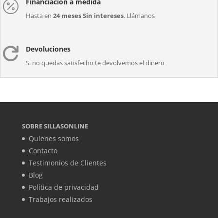
Financiación a medida

Hasta en
24 meses Sin intereses
. Llámanos
Devoluciones

Si no quedas satisfecho te devolvemos el dinero
SOBRE SILLASONLINE
Quienes somos
Contacto
Testimonios de Clientes
Blog
Política de privacidad
Trabajos realizados