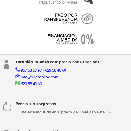
También puedes comprar o consultar por:

957 53 57 97
/
629 58 40 60
info@sillasonline.com
629 58 40 60
Precio sin sorpresas

EL
IVA
está
incluido
en el precio y el
ENVÍO ES GRATIS