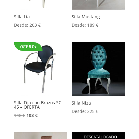
Silla Lia
Silla Mustang
Desde:
203
€
Desde:
189
€
OFERTA
Silla Fija con Brazos SC-
Silla Niza
45 – OFERTA
Desde:
225
€
148
€
108
€
DESCATALOGADO