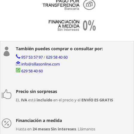
También puedes comprar o consultar por:

957 53 57 97
/
629 58 40 60
info@sillasonline.com
629 58 40 60
Precio sin sorpresas

EL
IVA
está
incluido
en el precio y el
ENVÍO ES GRATIS
Financiación a medida

Hasta en
24 meses Sin intereses
. Llámanos