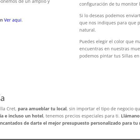
isponemos de un amplio y
configuración de tu monitor 
Si lo deseas podemos enviart
en
Ver aqui
.
que nos indiques para que p
natural.
Puedes elegir el color que ma
encuentras en nuestras mues
podemos pintar tus Sillas en 
ía
lla Cret,
para amueblar tu local
, sin importar el tipo de negocio q
ía e incluso un hotel
, tenemos precios especiales para ti.
Llámanos
ncantados de darte el mejor presupuesto personalizado para tu 