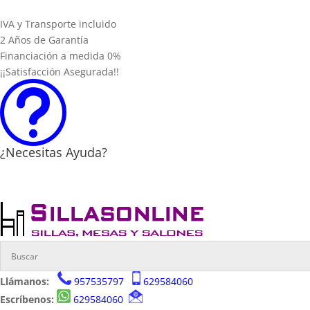
IVA y Transporte incluido
2 Años de Garantía
Financiación a medida 0%
¡¡Satisfacción Asegurada!!
t
¿Necesitas Ayuda?
Llámanos:
957535797
629584060
Escríbenos:
629584060