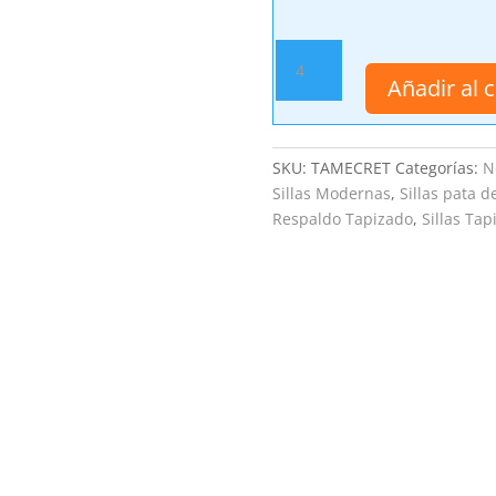
Silla
Cret
Añadir al c
cantidad
SKU:
TAMECRET
Categorías:
N
Sillas Modernas
,
Sillas pata d
Respaldo Tapizado
,
Sillas Tap