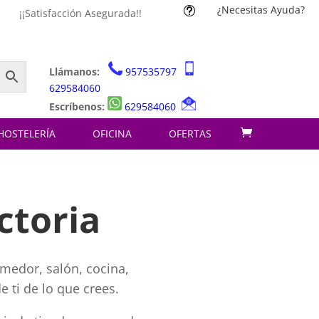
¿Necesitas Ayuda?
t
¡¡Satisfacción Asegurada!!
Llámanos:
957535797
629584060
Escríbenos:
629584060
HOSTELERÍA
OFICINA
OFERTAS
ctoria
omedor, salón, cocina,
 ti de lo que crees.