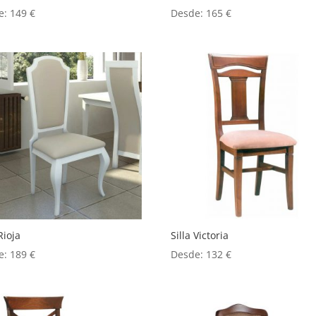
e:
149
€
Desde:
165
€
Rioja
Silla Victoria
e:
189
€
Desde:
132
€