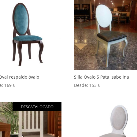
 Oval respaldo óvalo
Silla Óvalo 5 Pata Isabelina
e:
169
€
Desde:
153
€
DESCATALOGADO