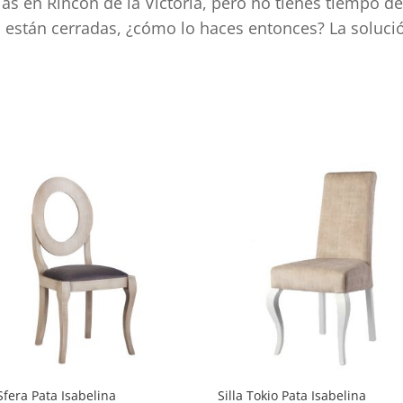
las en Rincón de la Victoria, pero no tienes tiempo de
a están cerradas, ¿cómo lo haces entonces? La soluci
d
 Sfera Pata Isabelina
Silla Tokio Pata Isabelina