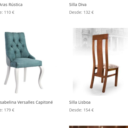
 Aras Rústica
Silla Diva
e:
110
€
Desde:
132
€
 Isabelina Versalles Capitoné
Silla Lisboa
e:
179
€
Desde:
154
€