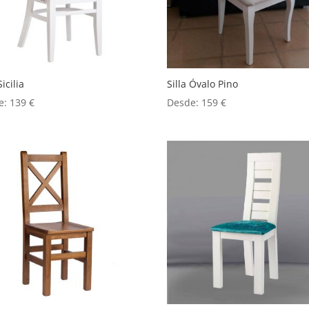
Sicilia
Silla Óvalo Pino
e:
139
€
Desde:
159
€