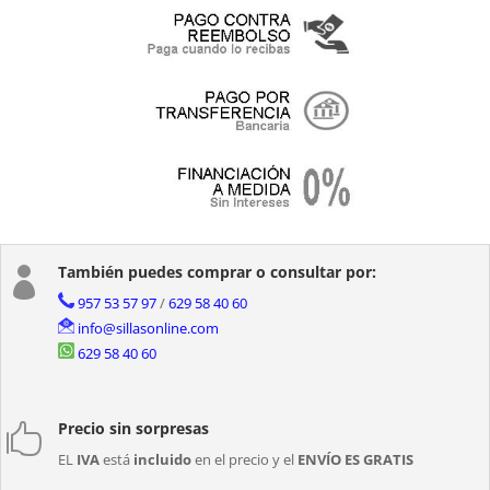
También puedes comprar o consultar por:

957 53 57 97
/
629 58 40 60
info@sillasonline.com
629 58 40 60
Precio sin sorpresas

EL
IVA
está
incluido
en el precio y el
ENVÍO ES GRATIS