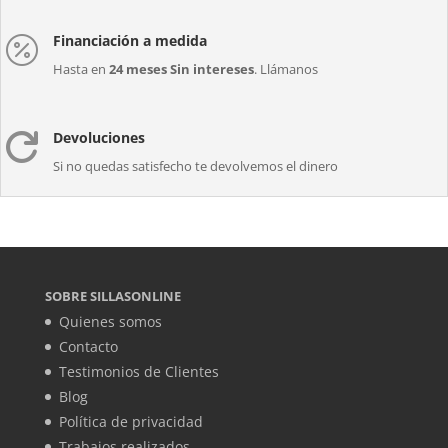
Financiación a medida

Hasta en
24 meses Sin intereses
. Llámanos
Devoluciones

Si no quedas satisfecho te devolvemos el dinero
SOBRE SILLASONLINE
Quienes somos
Contacto
Testimonios de Clientes
Blog
Política de privacidad
Trabajos realizados