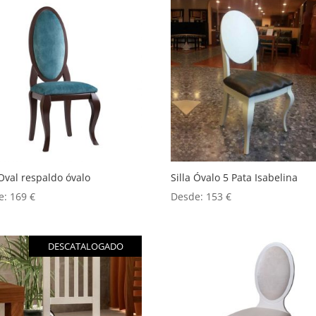
 Oval respaldo óvalo
Silla Óvalo 5 Pata Isabelina
e:
169
€
Desde:
153
€
DESCATALOGADO