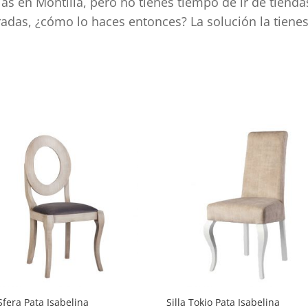
las en Montilla, pero no tienes tiempo de ir de tiend
rradas, ¿cómo lo haces entonces? La solución la tiene
d
 Sfera Pata Isabelina
Silla Tokio Pata Isabelina