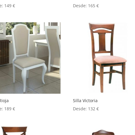
e:
149
€
Desde:
165
€
Rioja
Silla Victoria
e:
189
€
Desde:
132
€