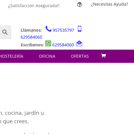
¿Necesitas Ayuda?
t
¡¡Satisfacción Asegurada!!
Llámanos:
957535797
629584060
Escríbenos:
629584060
HOSTELERÍA
OFICINA
OFERTAS
, cocina, jardín u
o que crees.