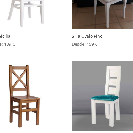
Sicilia
Silla Óvalo Pino
e:
139
€
Desde:
159
€