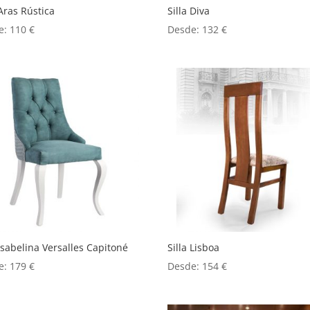
 Aras Rústica
Silla Diva
e:
110
€
Desde:
132
€
 Isabelina Versalles Capitoné
Silla Lisboa
e:
179
€
Desde:
154
€