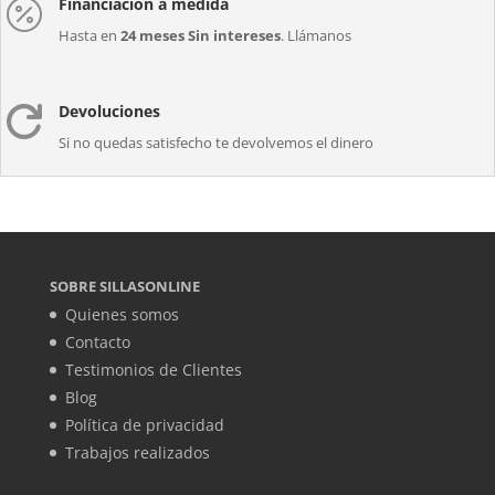
Financiación a medida

Hasta en
24 meses Sin intereses
. Llámanos
Devoluciones

Si no quedas satisfecho te devolvemos el dinero
SOBRE SILLASONLINE
Quienes somos
Contacto
Testimonios de Clientes
Blog
Política de privacidad
Trabajos realizados