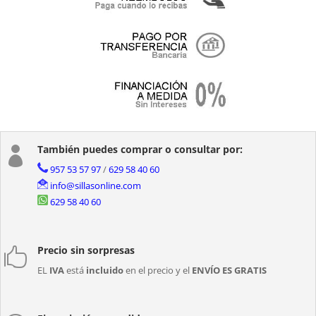
También puedes comprar o consultar por:

957 53 57 97
/
629 58 40 60
info@sillasonline.com
629 58 40 60
Precio sin sorpresas

EL
IVA
está
incluido
en el precio y el
ENVÍO ES GRATIS