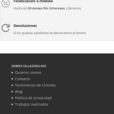
Financiación a medida

Hasta en
24 meses Sin intereses
. Llámanos
Devoluciones

Si no quedas satisfecho te devolvemos el dinero
SOBRE SILLASONLINE
Quienes somos
Contacto
Testimonios de Clientes
Blog
Política de privacidad
Trabajos realizados