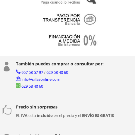
También puedes comprar o consultar por:

957 53 57 97
/
629 58 40 60
info@sillasonline.com
629 58 40 60
Precio sin sorpresas

EL
IVA
está
incluido
en el precio y el
ENVÍO ES GRATIS