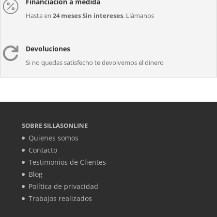
Financiación a medida

Hasta en
24 meses Sin intereses
. Llámanos
Devoluciones

Si no quedas satisfecho te devolvemos el dinero
SOBRE SILLASONLINE
Quienes somos
Contacto
Testimonios de Clientes
Blog
Política de privacidad
Trabajos realizados