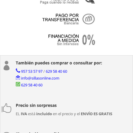
También puedes comprar o consultar por:

957 53 57 97
/
629 58 40 60
info@sillasonline.com
629 58 40 60
Precio sin sorpresas

EL
IVA
está
incluido
en el precio y el
ENVÍO ES GRATIS