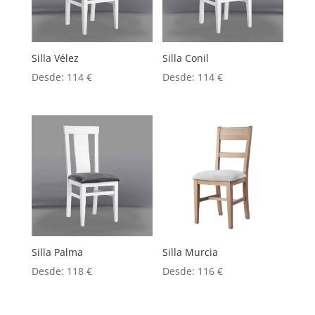
Silla Vélez
Silla Conil
Desde:
114
€
Desde:
114
€
Silla Palma
Silla Murcia
Desde:
118
€
Desde:
116
€