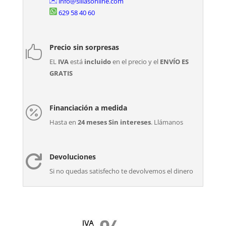
info@sillasonline.com
629 58 40 60
Precio sin sorpresas

EL
IVA
está
incluido
en el precio y el
ENVÍO ES
GRATIS
Financiación a medida

Hasta en
24 meses Sin intereses
. Llámanos
Devoluciones

Si no quedas satisfecho te devolvemos el dinero