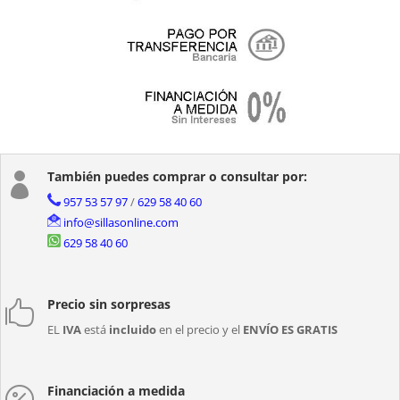
También puedes comprar o consultar por:

957 53 57 97
/
629 58 40 60
info@sillasonline.com
629 58 40 60
Precio sin sorpresas

EL
IVA
está
incluido
en el precio y el
ENVÍO ES GRATIS
Financiación a medida
