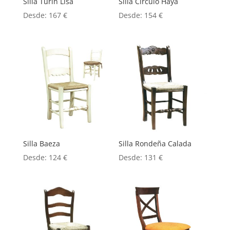
Silla Turín Lisa
Silla Círculo Haya
Desde:
167
€
Desde:
154
€
Silla Baeza
Silla Rondeña Calada
Desde:
124
€
Desde:
131
€