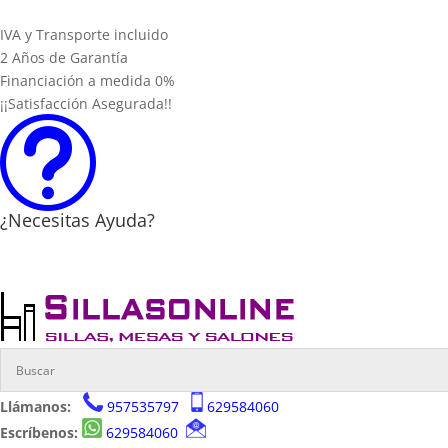
IVA y Transporte incluido
2 Años de Garantía
Financiación a medida 0%
¡¡Satisfacción Asegurada!!
t
¿Necesitas Ayuda?
Llámanos:
957535797
629584060
Escríbenos:
629584060