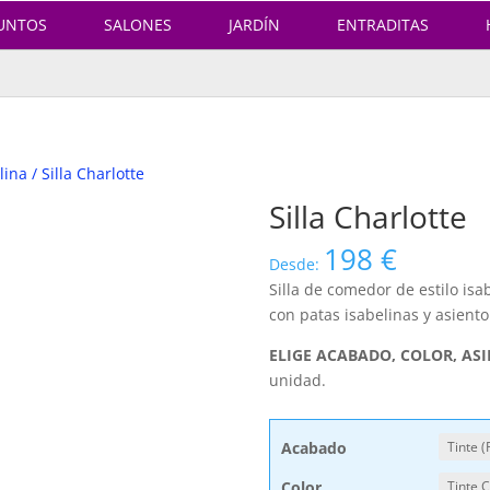
UNTOS
SALONES
JARDÍN
ENTRADITAS
lina
/ Silla Charlotte
Silla Charlotte
198
€
Desde:
Silla de comedor de estilo isa
con patas isabelinas y asient
ELIGE ACABADO, COLOR, AS
unidad.
Acabado
Color