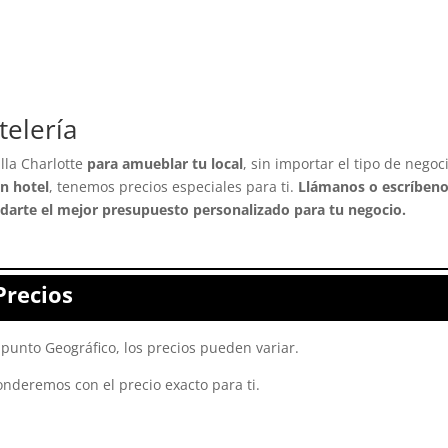
telería
lla Charlotte
para amueblar tu local
, sin importar el tipo de nego
un hotel
, tenemos precios especiales para ti.
Llámanos o escríben
arte el mejor presupuesto personalizado para tu negocio.
Precios
punto Geográfico, los precios pueden variar.
onderemos con el precio exacto para ti.