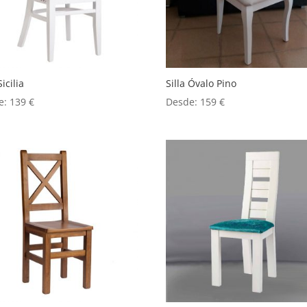
Sicilia
Silla Óvalo Pino
e:
139
€
Desde:
159
€