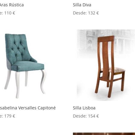
 Aras Rústica
Silla Diva
e:
110
€
Desde:
132
€
 Isabelina Versalles Capitoné
Silla Lisboa
e:
179
€
Desde:
154
€