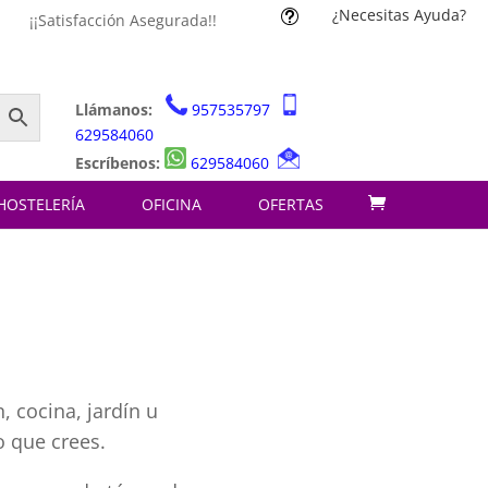
¿Necesitas Ayuda?
t
¡¡Satisfacción Asegurada!!
Llámanos:
957535797
629584060
Escríbenos:
629584060
HOSTELERÍA
OFICINA
OFERTAS
, cocina, jardín u
o que crees.