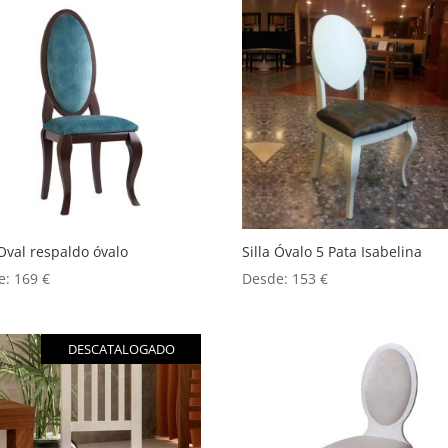
 Oval respaldo óvalo
Silla Óvalo 5 Pata Isabelina
e:
169
€
Desde:
153
€
DESCATALOGADO