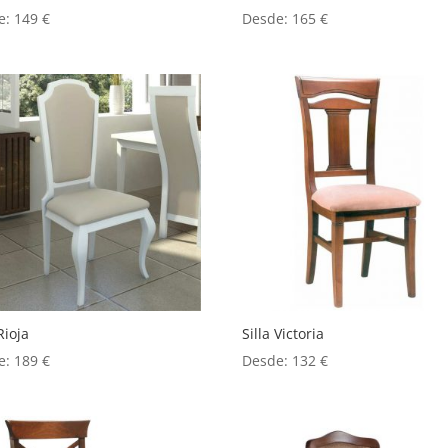
e:
149
€
Desde:
165
€
Rioja
Silla Victoria
e:
189
€
Desde:
132
€