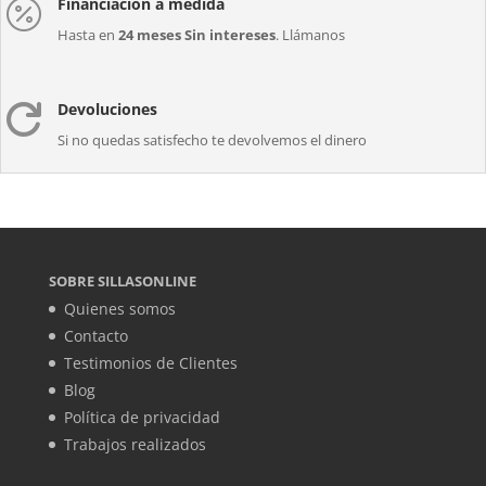
Financiación a medida

Hasta en
24 meses Sin intereses
. Llámanos
Devoluciones

Si no quedas satisfecho te devolvemos el dinero
SOBRE SILLASONLINE
Quienes somos
Contacto
Testimonios de Clientes
Blog
Política de privacidad
Trabajos realizados