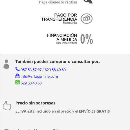
También puedes comprar o consultar por:

957 53 57 97
/
629 58 40 60
info@sillasonline.com
629 58 40 60
Precio sin sorpresas

EL
IVA
está
incluido
en el precio y el
ENVÍO ES GRATIS