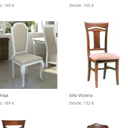
e:
149
€
Desde:
165
€
Rioja
Silla Victoria
e:
189
€
Desde:
132
€