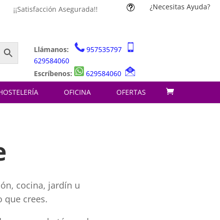
¿Necesitas Ayuda?
t
¡¡Satisfacción Asegurada!!
Llámanos:
957535797
629584060
Escríbenos:
629584060
HOSTELERÍA
OFICINA
OFERTAS
e
ón, cocina, jardín u
o que crees.