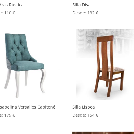
 Aras Rústica
Silla Diva
e:
110
€
Desde:
132
€
 Isabelina Versalles Capitoné
Silla Lisboa
e:
179
€
Desde:
154
€