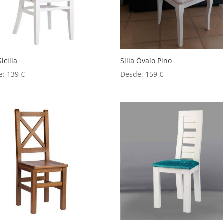
Sicilia
Silla Óvalo Pino
e:
139
€
Desde:
159
€