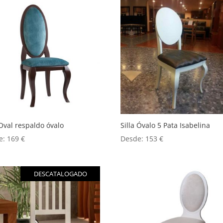
 Oval respaldo óvalo
Silla Óvalo 5 Pata Isabelina
e:
169
€
Desde:
153
€
DESCATALOGADO