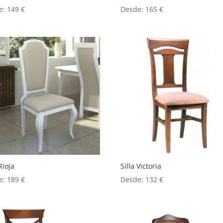
e:
149
€
Desde:
165
€
Rioja
Silla Victoria
e:
189
€
Desde:
132
€