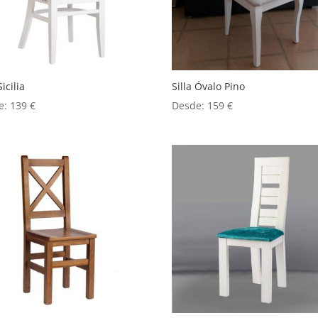
Sicilia
Silla Óvalo Pino
e:
139
€
Desde:
159
€