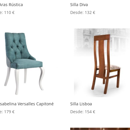
 Aras Rústica
Silla Diva
e:
110
€
Desde:
132
€
 Isabelina Versalles Capitoné
Silla Lisboa
e:
179
€
Desde:
154
€