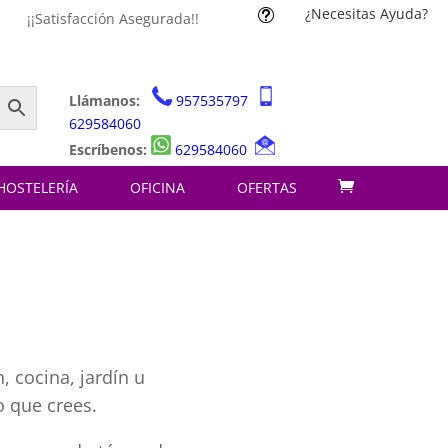
¿Necesitas Ayuda?
t
¡¡Satisfacción Asegurada!!
Llámanos:
957535797
629584060
Escríbenos:
629584060
HOSTELERÍA
OFICINA
OFERTAS
, cocina, jardín u
o que crees.