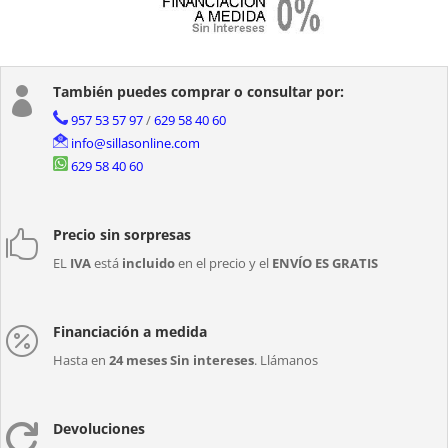
También puedes comprar o consultar por:

957 53 57 97
/
629 58 40 60
info@sillasonline.com
629 58 40 60
Precio sin sorpresas

EL
IVA
está
incluido
en el precio y el
ENVÍO ES GRATIS
Financiación a medida

Hasta en
24 meses Sin intereses
. Llámanos
Devoluciones
