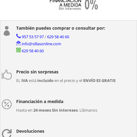
También puedes comprar o consultar por:

957 53 57 97
/
629 58 40 60
info@sillasonline.com
629 58 40 60
Precio sin sorpresas

EL
IVA
está
incluido
en el precio y el
ENVÍO ES GRATIS
Financiación a medida

Hasta en
24 meses Sin intereses
. Llámanos
Devoluciones
