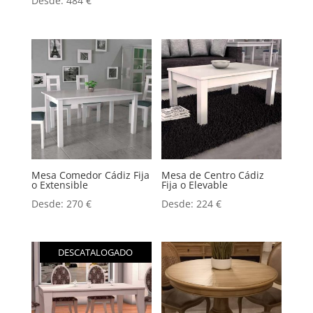
Desde:
484
€
con
5.00
de 5
Mesa Comedor Cádiz Fija
Mesa de Centro Cádiz
o Extensible
Fija o Elevable
Desde:
270
€
Desde:
224
€
DESCATALOGADO