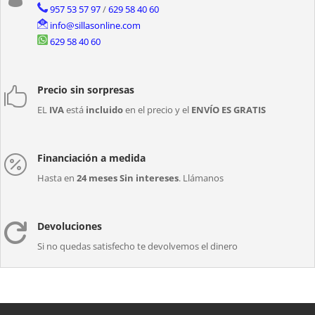
957 53 57 97
/
629 58 40 60
info@sillasonline.com
629 58 40 60
Precio sin sorpresas

EL
IVA
está
incluido
en el precio y el
ENVÍO ES GRATIS
Financiación a medida

Hasta en
24 meses Sin intereses
. Llámanos
Devoluciones

Si no quedas satisfecho te devolvemos el dinero