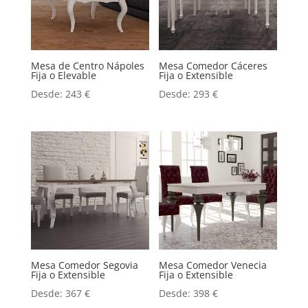
Mesa de Centro Nápoles
Mesa Comedor Cáceres
Fija o Elevable
Fija o Extensible
Desde:
243
€
Desde:
293
€
Mesa Comedor Segovia
Mesa Comedor Venecia
Fija o Extensible
Fija o Extensible
Desde:
367
€
Desde:
398
€