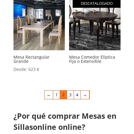
DESCATALOGADO
Mesa Rectangular
Mesa Comedor Elíptica
Grande
Fija o Extensible
Desde:
623
€
←
1
2
3
4
→
¿Por qué comprar Mesas en
Sillasonline online?