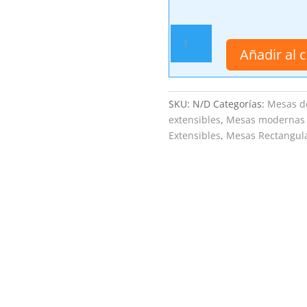
Mesa
Comedor
Añadir al c
Extensible
Lisboa
cantidad
SKU:
N/D
Categorías:
Mesas d
extensibles
,
Mesas modernas
Extensibles
,
Mesas Rectangul