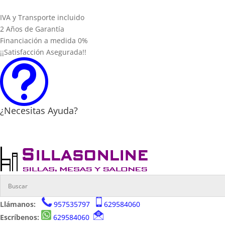
IVA y Transporte incluido
2 Años de Garantía
Financiación a medida 0%
¡¡Satisfacción Asegurada!!
t
¿Necesitas Ayuda?
Llámanos:
957535797
629584060
Escríbenos:
629584060