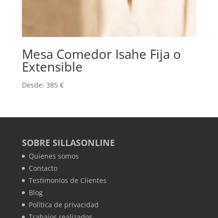
Mesa Comedor Isahe Fija o
Extensible
Desde:
385
€
SOBRE SILLASONLINE
Quienes somos
Contacto
Testimonios de Clientes
Blog
Política de privacidad
Trabajos realizados