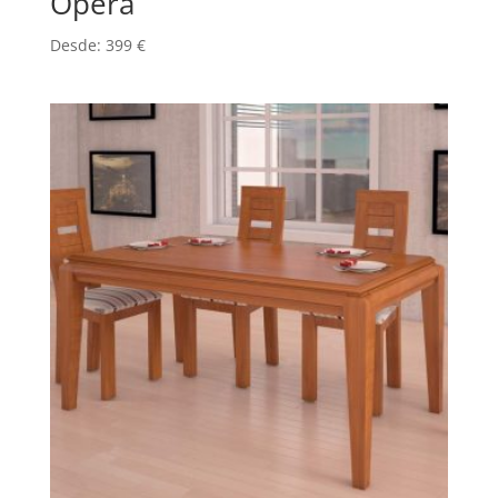
Ópera
Desde:
399
€