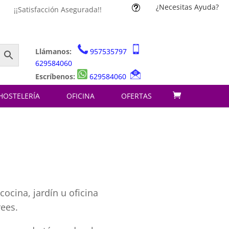
¿Necesitas Ayuda?
t
¡¡Satisfacción Asegurada!!
Llámanos:
957535797
629584060
Escríbenos:
629584060
HOSTELERÍA
OFICINA
OFERTAS
ocina, jardín u oficina
rees.