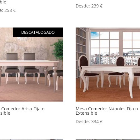
ble
Desde:
239
€
e:
258
€
DESCATALOGADO
Comedor Arisa Fija o
Mesa Comedor Nápoles Fija o
sible
Extensible
Desde:
334
€