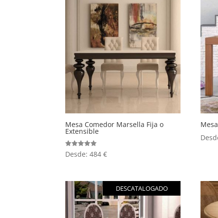
Mesa Comedor Marsella Fija o
Mesa
Extensible
Desd
Valorado
Desde:
484
€
con
5.00
de 5
DESCATALOGADO