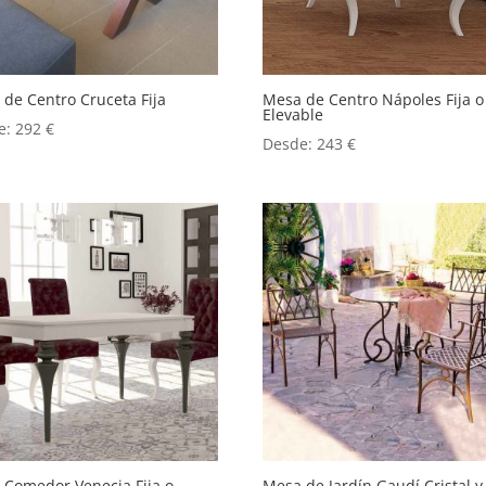
de Centro Cruceta Fija
Mesa de Centro Nápoles Fija o
Elevable
e:
292
€
Desde:
243
€
 Comedor Venecia Fija o
Mesa de Jardín Gaudí Cristal y