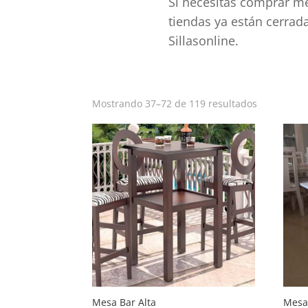
Si necesitas comprar me
tiendas ya están cerrad
Sillasonline.
Ordenado
Mostrando 37–72 de 119 resultados
por
popularid
Mesa Bar Alta
Mesa 