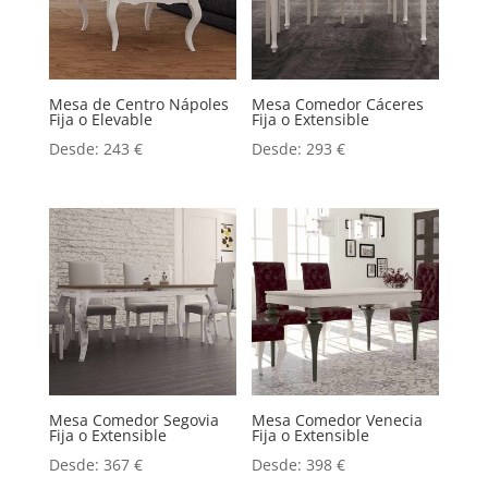
Mesa de Centro Nápoles
Mesa Comedor Cáceres
Fija o Elevable
Fija o Extensible
Desde:
243
€
Desde:
293
€
Mesa Comedor Segovia
Mesa Comedor Venecia
Fija o Extensible
Fija o Extensible
Desde:
367
€
Desde:
398
€