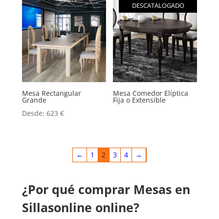
DESCATALOGADO
Mesa Rectangular
Mesa Comedor Elíptica
Grande
Fija o Extensible
Desde:
623
€
←
1
2
3
4
→
¿Por qué comprar Mesas en
Sillasonline online?