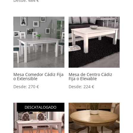
Desde:
484
€
con
5.00
de 5
Mesa Comedor Cádiz Fija
Mesa de Centro Cádiz
o Extensible
Fija o Elevable
Desde:
270
€
Desde:
224
€
DESCATALOGADO