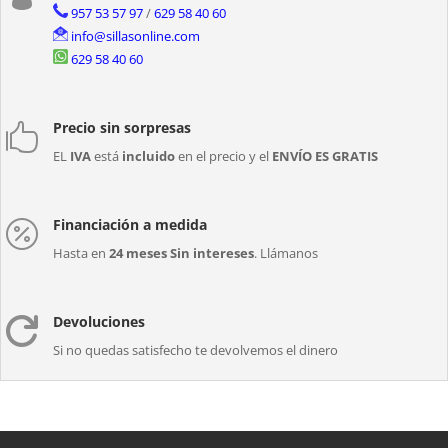
957 53 57 97
/
629 58 40 60
info@sillasonline.com
629 58 40 60
Precio sin sorpresas

EL
IVA
está
incluido
en el precio y el
ENVÍO ES GRATIS
Financiación a medida

Hasta en
24 meses Sin intereses
. Llámanos
Devoluciones

Si no quedas satisfecho te devolvemos el dinero