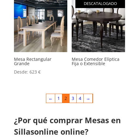
DESCATALOGADO
Mesa Rectangular
Mesa Comedor Elíptica
Grande
Fija o Extensible
Desde:
623
€
←
1
2
3
4
→
¿Por qué comprar Mesas en
Sillasonline online?