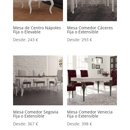
Mesa de Centro Nápoles
Mesa Comedor Cáceres
Fija o Elevable
Fija o Extensible
Desde:
243
€
Desde:
293
€
Mesa Comedor Segovia
Mesa Comedor Venecia
Fija o Extensible
Fija o Extensible
Desde:
367
€
Desde:
398
€