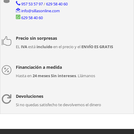
957 53 57 97
/
629 58 40 60
info@sillasonline.com
629 58 40 60
Precio sin sorpresas

EL
IVA
está
incluido
en el precio y el
ENVÍO ES GRATIS
Financiación a medida

Hasta en
24 meses Sin intereses
. Llámanos
Devoluciones

Si no quedas satisfecho te devolvemos el dinero