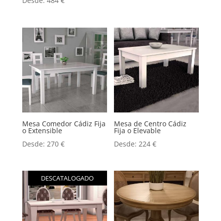
Desde:
484
€
con
5.00
de 5
Mesa Comedor Cádiz Fija
Mesa de Centro Cádiz
o Extensible
Fija o Elevable
Desde:
270
€
Desde:
224
€
DESCATALOGADO