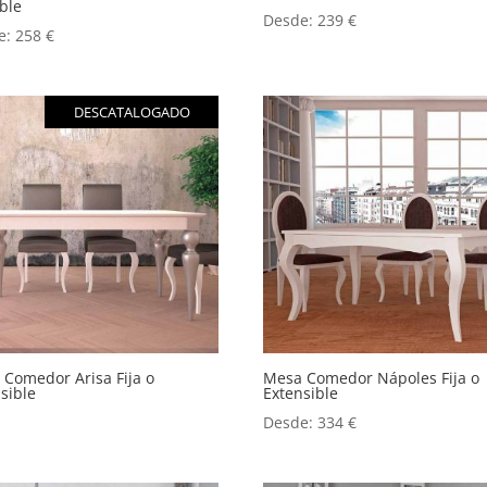
ble
Desde:
239
€
e:
258
€
DESCATALOGADO
Comedor Arisa Fija o
Mesa Comedor Nápoles Fija o
sible
Extensible
Desde:
334
€