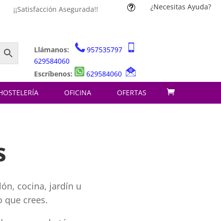
¿Necesitas Ayuda?
t
¡¡Satisfacción Asegurada!!
Llámanos:
957535797
629584060
Escríbenos:
629584060
HOSTELERÍA
OFICINA
OFERTAS
s
ón, cocina, jardín u
o que crees.