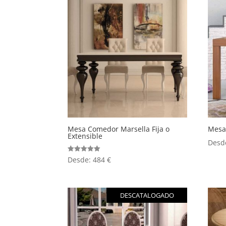
Mesa Comedor Marsella Fija o
Mesa
Extensible
Desd
Valorado
Desde:
484
€
con
5.00
de 5
DESCATALOGADO