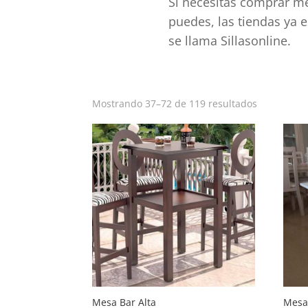
Si necesitas comprar me
puedes, las tiendas ya 
se llama Sillasonline.
Ordenado
Mostrando 37–72 de 119 resultados
por
popularid
Mesa Bar Alta
Mesa 