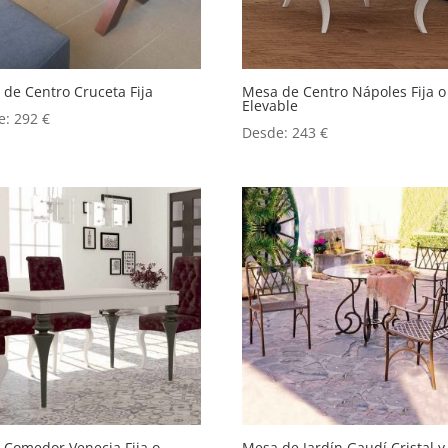
de Centro Cruceta Fija
Mesa de Centro Nápoles Fija o
Elevable
e:
292
€
Desde:
243
€
 Comedor Venecia Fija o
Mesa de Jardín Gaudí Cristal y