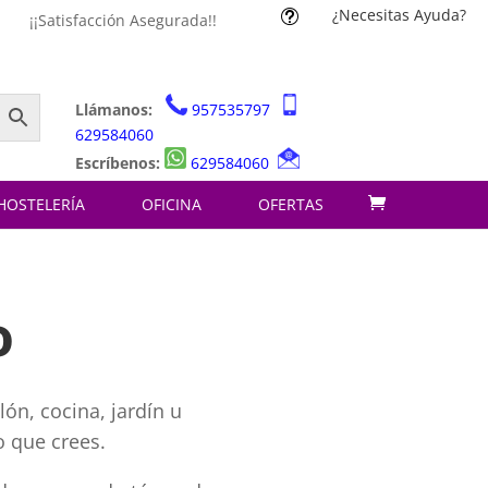
¿Necesitas Ayuda?
t
¡¡Satisfacción Asegurada!!
Llámanos:
957535797
629584060
Escríbenos:
629584060
HOSTELERÍA
OFICINA
OFERTAS
o
ón, cocina, jardín u
o que crees.