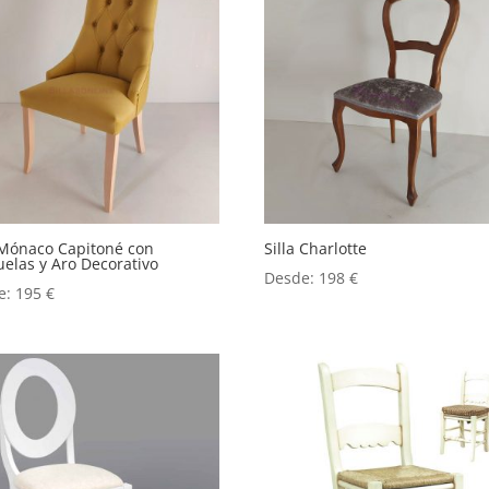
 Mónaco Capitoné con
Silla Charlotte
elas y Aro Decorativo
Desde:
198
€
e:
195
€