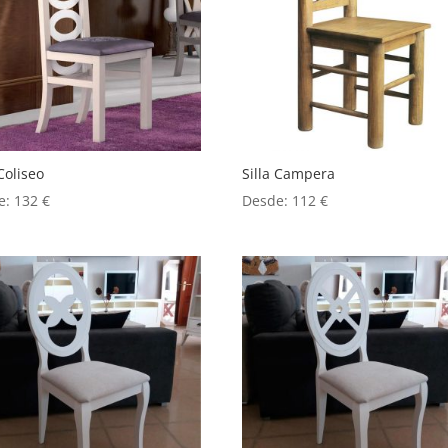
 Coliseo
Silla Campera
e:
132
€
Desde:
112
€