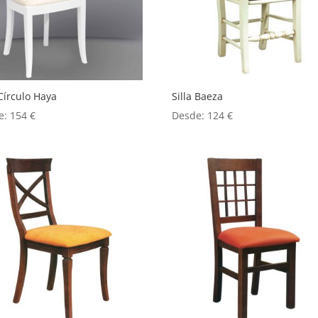
 Círculo Haya
Silla Baeza
e:
154
€
Desde:
124
€