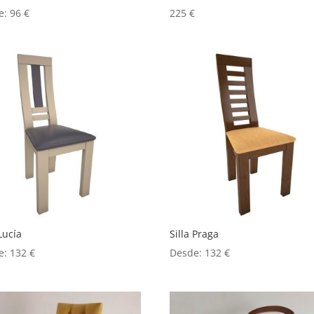
e:
96
€
225
€
 Lucía
Silla Praga
e:
132
€
Desde:
132
€