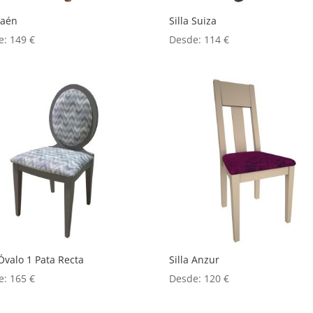
 Jaén
Silla Suiza
e:
149
€
Desde:
114
€
 Óvalo 1 Pata Recta
Silla Anzur
e:
165
€
Desde:
120
€