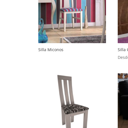
Silla Miconos
Silla
Desd