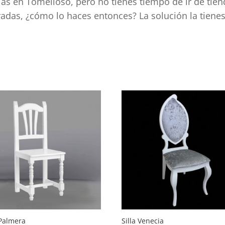
llas en Tomelloso, pero no tienes tiempo de ir de tie
rradas, ¿cómo lo haces entonces? La solución la tiene
ad
 Palmera
Silla Venecia