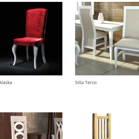
 Alaska
Silla Terzo
€