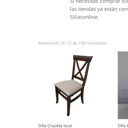
Si necesitas comprar si
las tiendas ya están ce
Sillasonline.
Ordenado
Mostrando 37–72 de 199 resultados
por
popularid
Silla Cruceta Iscar
Silla