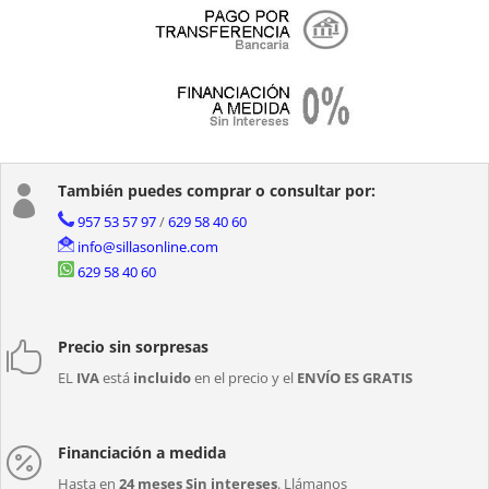
También puedes comprar o consultar por:

957 53 57 97
/
629 58 40 60
info@sillasonline.com
629 58 40 60
Precio sin sorpresas

EL
IVA
está
incluido
en el precio y el
ENVÍO ES GRATIS
Financiación a medida

Hasta en
24 meses Sin intereses
. Llámanos