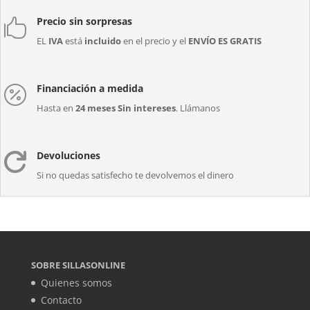
Precio sin sorpresas

EL
IVA
está
incluido
en el precio y el
ENVÍO ES GRATIS
Financiación a medida

Hasta en
24 meses Sin intereses
. Llámanos
Devoluciones

Si no quedas satisfecho te devolvemos el dinero
SOBRE SILLASONLINE
Quienes somos
Contacto