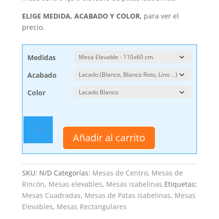
ELIGE MEDIDA, ACABADO Y COLOR,
para ver el
precio.
Medidas
Acabado
Color
Mesa
de
Añadir al carrito
Centro
Vigo
Fija
SKU:
N/D
Categorías:
Mesas de Centro
,
Mesas de
o
Rincón
,
Mesas elevables
,
Mesas isabelinas
Etiquetas:
Elevable
Mesas Cuadradas
,
Mesas de Patas Isabelinas
,
Mesas
cantidad
Elevables
,
Mesas Rectangulares