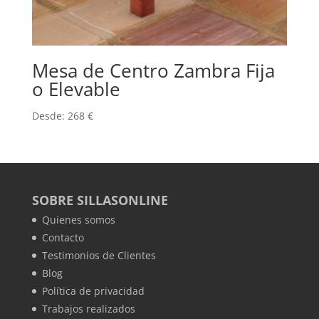
Mesa de Centro Zambra Fija
o Elevable
Desde:
268
€
SOBRE SILLASONLINE
Quienes somos
Contacto
Testimonios de Clientes
Blog
Política de privacidad
Trabajos realizados