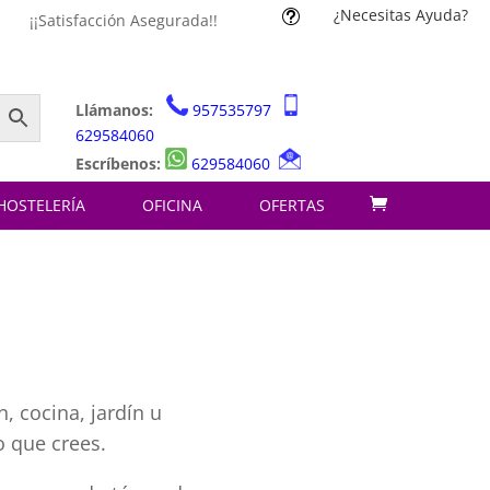
¿Necesitas Ayuda?
t
¡¡Satisfacción Asegurada!!
Llámanos:
957535797
629584060
Escríbenos:
629584060
HOSTELERÍA
OFICINA
OFERTAS
, cocina, jardín u
o que crees.