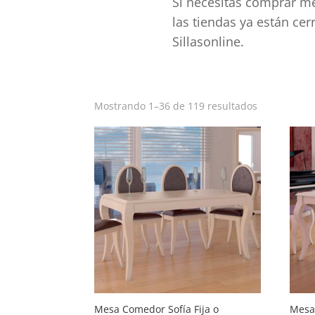
Si necesitas comprar me
las tiendas ya están ce
Sillasonline.
Ordenado
Mostrando 1–36 de 119 resultados
por
popularida
Mesa Comedor Sofía Fija o
Mesa