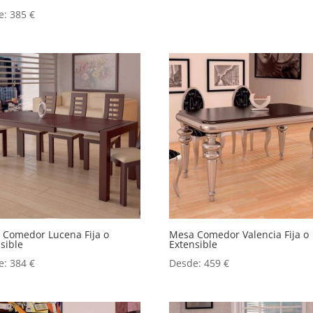
e:
385
€
 Comedor Lucena Fija o
Mesa Comedor Valencia Fija o
sible
Extensible
e:
384
€
Desde:
459
€