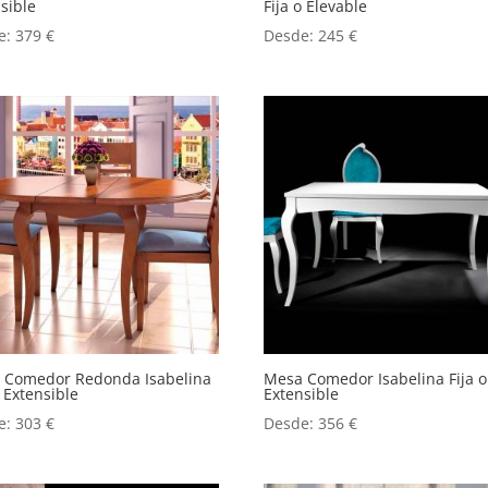
sible
Fija o Elevable
e:
379
€
Desde:
245
€
 Comedor Redonda Isabelina
Mesa Comedor Isabelina Fija o
o Extensible
Extensible
e:
303
€
Desde:
356
€