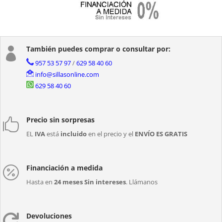
También puedes comprar o consultar por:

957 53 57 97
/
629 58 40 60
info@sillasonline.com
629 58 40 60
Precio sin sorpresas

EL
IVA
está
incluido
en el precio y el
ENVÍO ES GRATIS
Financiación a medida

Hasta en
24 meses Sin intereses
. Llámanos
Devoluciones
