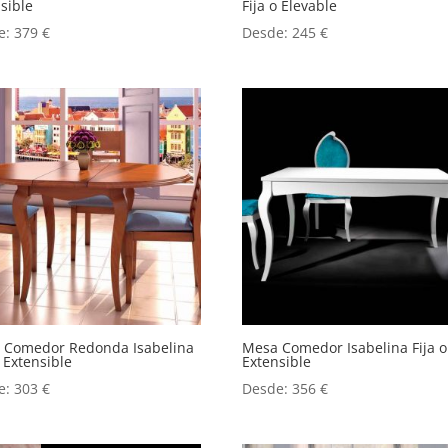
sible
Fija o Elevable
e:
379
€
Desde:
245
€
 Comedor Redonda Isabelina
Mesa Comedor Isabelina Fija o
o Extensible
Extensible
e:
303
€
Desde:
356
€