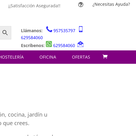
¿Necesitas Ayuda?
t
¡¡Satisfacción Asegurada!!
Llámanos:
957535797
629584060
Escríbenos:
629584060
HOSTELERÍA
OFICINA
OFERTAS
n, cocina, jardín u
o que crees.