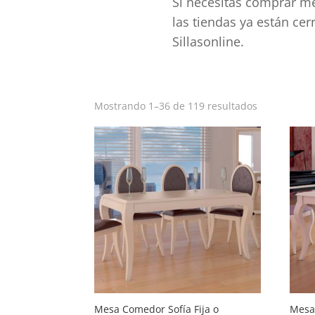
Si necesitas comprar me
las tiendas ya están ce
Sillasonline.
Ordenado
Mostrando 1–36 de 119 resultados
por
popularida
Mesa Comedor Sofía Fija o
Mesa