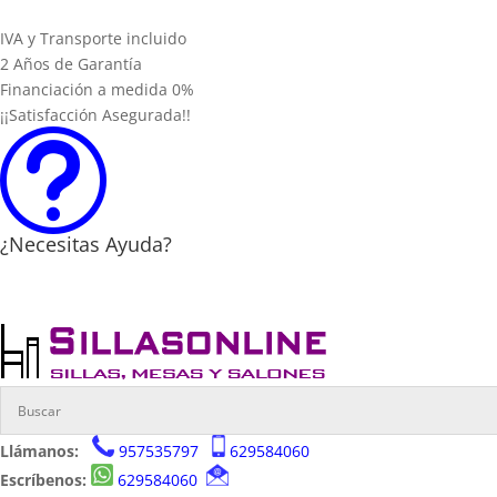
IVA y Transporte incluido
2 Años de Garantía
Financiación a medida 0%
¡¡Satisfacción Asegurada!!
t
¿Necesitas Ayuda?
Llámanos:
957535797
629584060
Escríbenos:
629584060