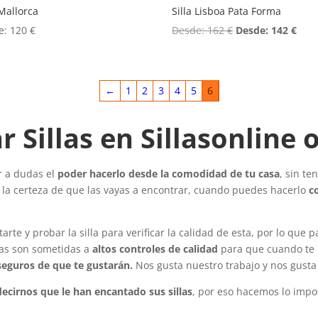
 Mallorca
Silla Lisboa Pata Forma
e:
120
€
Desde:
162
€
Desde:
142
€
←
1
2
3
4
5
6
 Sillas en Sillasonline 
ar a dudas el
poder hacerlo desde la comodidad de tu casa
, sin t
er la certeza de que las vayas a encontrar, cuando puedes hacerlo
c
tarte y probar la silla para verificar la calidad de esta, por lo qu
llas son sometidas a
altos controles de calidad
para que cuando te l
eguros de que te gustarán.
Nos gusta nuestro trabajo y nos gusta
decirnos que le han encantado sus sillas
, por eso hacemos lo impo