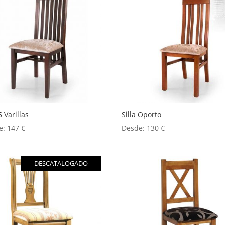
5 Varillas
Silla Oporto
e:
147
€
Desde:
130
€
DESCATALOGADO