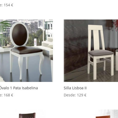
e:
154
€
 Óvalo 1 Pata Isabelina
Silla Lisboa II
e:
168
€
Desde:
129
€