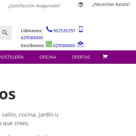
¿Necesitas Ayuda?
t
¡¡Satisfacción Asegurada!!
Llámanos:
957535797
629584060
Escríbenos:
629584060
HOSTELERÍA
OFICINA
OFERTAS
nos
salón, cocina, jardín u
o que crees.