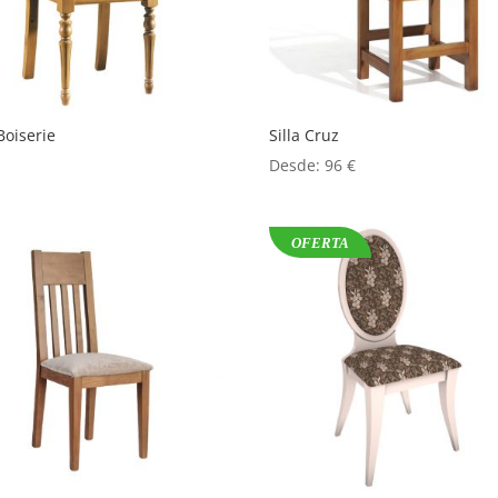
 Boiserie
Silla Cruz
Desde:
96
€
OFERTA