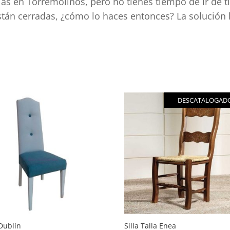
las en Torremolinos, pero no tienes tiempo de ir de 
stán cerradas, ¿cómo lo haces entonces? La solución 
do
idad
DESCATALOGAD
 Dublín
Silla Talla Enea