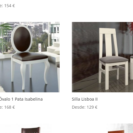
e:
154
€
 Óvalo 1 Pata Isabelina
Silla Lisboa II
e:
168
€
Desde:
129
€