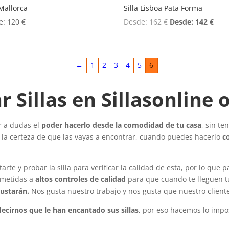
 Mallorca
Silla Lisboa Pata Forma
e:
120
€
Desde:
162
€
Desde:
142
€
←
1
2
3
4
5
6
 Sillas en Sillasonline 
ar a dudas el
poder hacerlo desde la comodidad de tu casa
, sin te
er la certeza de que las vayas a encontrar, cuando puedes hacerlo
c
tarte y probar la silla para verificar la calidad de esta, por lo qu
sometidas a
altos controles de calidad
para que cuando te lleguen tu
ustarán.
Nos gusta nuestro trabajo y nos gusta que nuestro client
decirnos que le han encantado sus sillas
, por eso hacemos lo impo