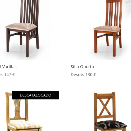
5 Varillas
Silla Oporto
e:
147
€
Desde:
130
€
DESCATALOGADO