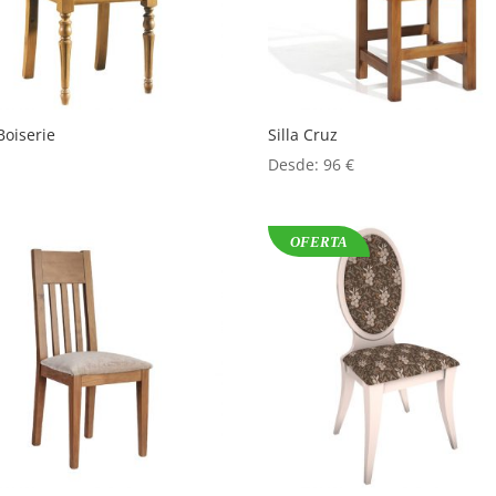
 Boiserie
Silla Cruz
Desde:
96
€
OFERTA