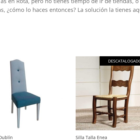
las en Rota, pero no tienes tiempo de ir de tiendas, 
as, ¿cómo lo haces entonces? La solución la tienes a
do
idad
DESCATALOGAD
 Dublín
Silla Talla Enea