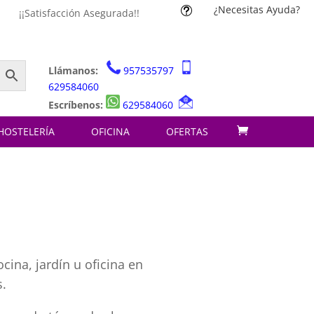
¿Necesitas Ayuda?
t
¡¡Satisfacción Asegurada!!
Llámanos:
957535797
629584060
Escríbenos:
629584060
HOSTELERÍA
OFICINA
OFERTAS
cina, jardín u oficina en
s.