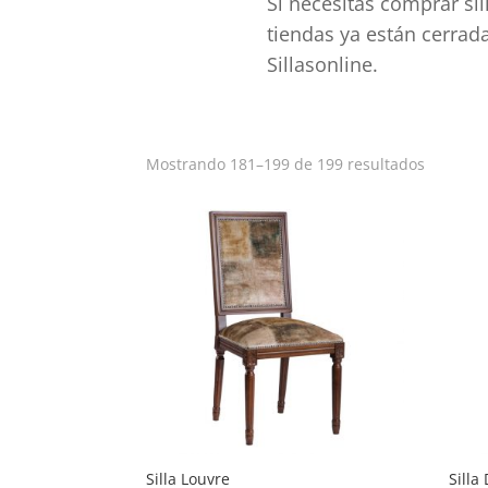
Si necesitas comprar sil
tiendas ya están cerrad
Sillasonline.
Ordena
Mostrando 181–199 de 199 resultados
por
popular
Silla Louvre
Silla