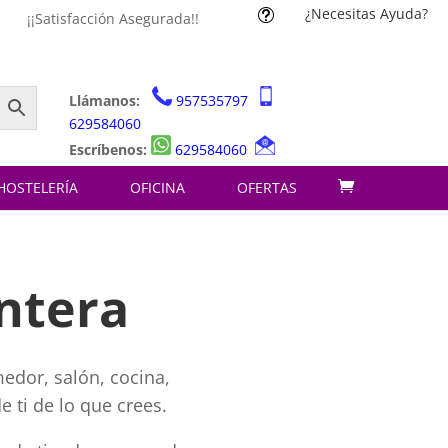
¿Necesitas Ayuda?
t
¡¡Satisfacción Asegurada!!
Llámanos:
957535797
629584060
Escríbenos:
629584060
HOSTELERÍA
OFICINA
OFERTAS
ontera
medor, salón, cocina,
 ti de lo que crees.