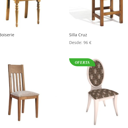
 Boiserie
Silla Cruz
Desde:
96
€
OFERTA