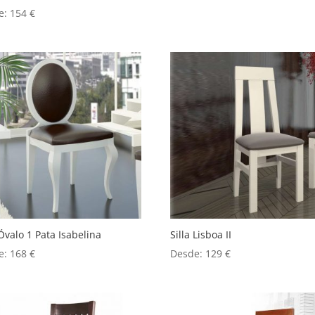
e:
154
€
 Óvalo 1 Pata Isabelina
Silla Lisboa II
e:
168
€
Desde:
129
€