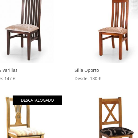
5 Varillas
Silla Oporto
e:
147
€
Desde:
130
€
DESCATALOGADO