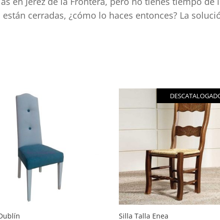
las en Jerez de la Frontera, pero no tienes tiempo de 
a están cerradas, ¿cómo lo haces entonces? La soluci
do
idad
DESCATALOGAD
 Dublín
Silla Talla Enea