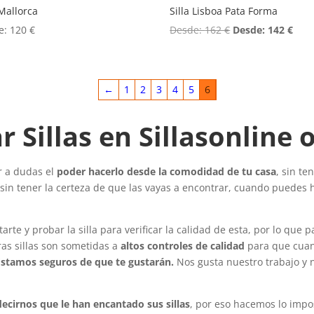
 Mallorca
Silla Lisboa Pata Forma
e:
120
€
Desde:
162
€
Desde:
142
€
←
1
2
3
4
5
6
 Sillas en Sillasonline 
ar a dudas el
poder hacerlo desde la comodidad de tu casa
, sin te
n sin tener la certeza de que las vayas a encontrar, cuando puedes
tarte y probar la silla para verificar la calidad de esta, por lo qu
ras sillas son sometidas a
altos controles de calidad
para que cuand
Estamos seguros de que te gustarán.
Nos gusta nuestro trabajo y 
decirnos que le han encantado sus sillas
, por eso hacemos lo impo