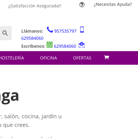
¿Necesitas Ayuda?
t
¡¡Satisfacción Asegurada!!
Llámanos:
957535797
629584060
Escríbenos:
629584060
HOSTELERÍA
OFICINA
OFERTAS
aga
 salón, cocina, jardín u
o que crees.