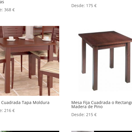
as
Desde:
175
€
e:
368
€
 Cuadrada Tapa Moldura
Mesa Fija Cuadrada o Rectang
Madera de Pino
e:
216
€
Desde:
215
€