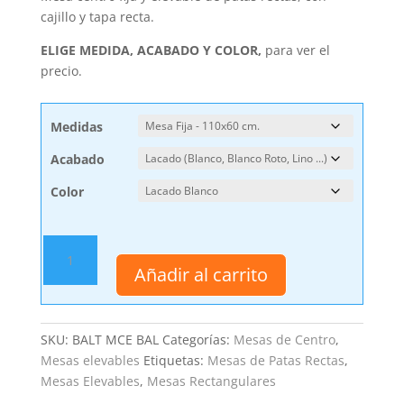
cajillo y tapa recta.
ELIGE MEDIDA, ACABADO Y COLOR,
para ver el
precio.
Medidas
Acabado
Color
Mesa
de
Añadir al carrito
Centro
Bal
Fija
SKU:
BALT MCE BAL
Categorías:
Mesas de Centro
,
o
Mesas elevables
Etiquetas:
Mesas de Patas Rectas
,
Elevable
Mesas Elevables
,
Mesas Rectangulares
cantidad