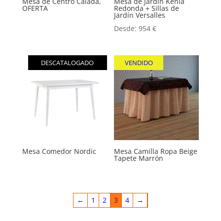
Mesa de Centro Calada,
Mesa de Jardín Kenia
OFERTA
Redonda + Sillas de
Jardín Versalles
Desde:
954
€
DESCATALOGADO
VENDIDO
Mesa Comedor Nordic
Mesa Camilla Ropa Beige
Tapete Marrón
←
1
2
3
4
→