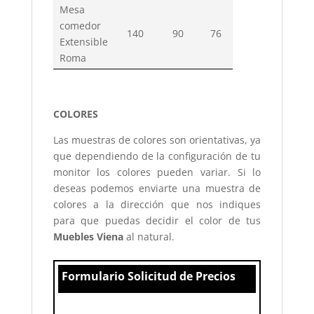
Mesa
comedor
140
90
76
Extensible
Roma
COLORES
Las muestras de colores son orientativas, ya
que dependiendo de la configuración de tu
monitor los colores pueden variar. Si lo
deseas podemos enviarte una muestra de
colores a la dirección que nos indiques
para que puedas decidir el color de tus
Muebles Viena
al natural.
Formulario Solicitud de Precios