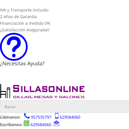
IVA y Transporte incluido
2 Años de Garantía
Financiación a medida 0%
¡¡Satisfacción Asegurada!!
t
¿Necesitas Ayuda?
Llámanos:
957535797
629584060
Escríbenos:
629584060