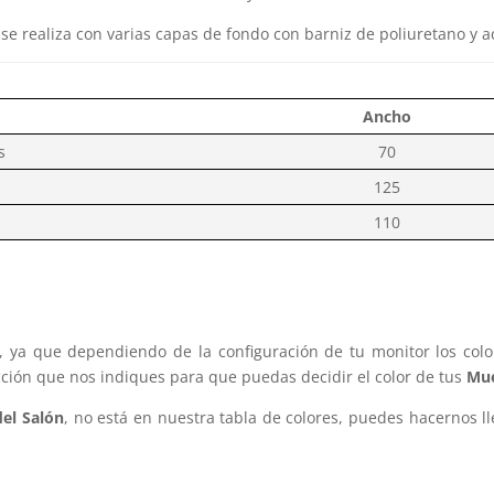
 realiza con varias capas de fondo con barniz de poliuretano y acr
Ancho
s
70
125
110
s, ya que dependiendo de la configuración de tu monitor los col
cción que nos indiques para que puedas decidir el color de tus
Mue
el Salón
, no está en nuestra tabla de colores, puedes hacernos l