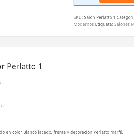
Perlatto
1
SKU:
Salon Perlatto 1
Categorí
cantidad
Modernos
Etiqueta:
Salones 
 Perlatto 1
d.
es.
o en color Blanco lacado, frente y decoración Perlatto marfil.