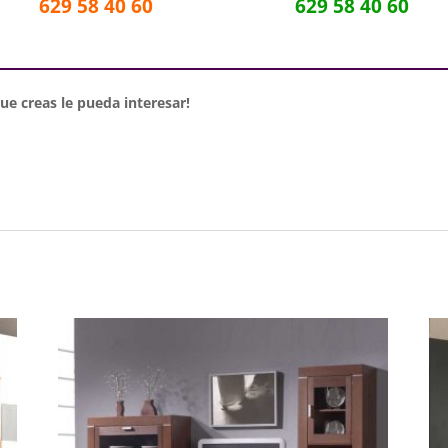
629 58 40 60
629 58 40 60
e creas le pueda interesar!