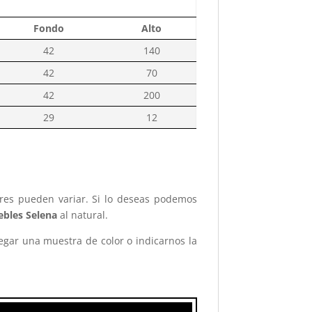
Fondo
Alto
42
140
42
70
42
200
29
12
ores pueden variar. Si lo deseas podemos
bles Selena
al natural.
legar una muestra de color o indicarnos la