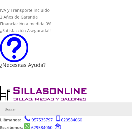
IVA y Transporte incluido
2 Años de Garantía
Financiación a medida 0%
¡¡Satisfacción Asegurada!!
t
¿Necesitas Ayuda?
Llámanos:
957535797
629584060
Escríbenos:
629584060