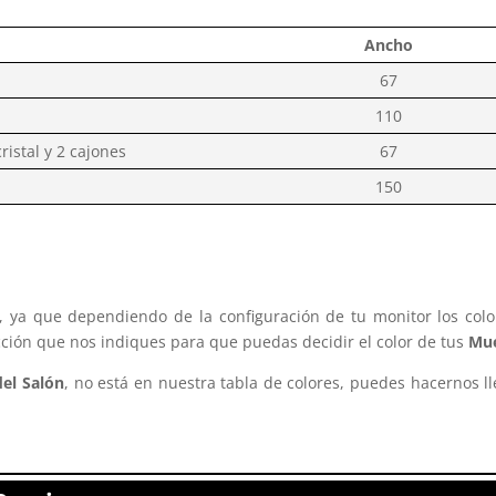
Ancho
67
n
110
ristal y 2 cajones
67
150
s, ya que dependiendo de la configuración de tu monitor los col
cción que nos indiques para que puedas decidir el color de tus
Mue
el Salón
, no está en nuestra tabla de colores, puedes hacernos l