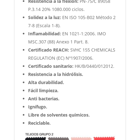
Resistencia a la flexión:
PN-75/C 89058
P.3.14 20% 1080.000 ciclos.
Solidez a la luz:
EN ISO 105-B02 Método 2
7-8 (Escala 1-8).
Inflamabilidad:
EN 1021-1:2006. IMO
MSC.307 (88) Anexo 1 Part. 8.
Certificado REACH:
SVHC 155 CHEMICALS
REGULATION (EC) Nº1907/2006.
Certificado sanitario:
HK/B/0440/012012.
Resistencia a la hidrólisis.
Alta durabilidad.
Fácil limpieza.
Anti bacterias.
Ignífugo.
Libre de solventes químicos.
Reciclable.