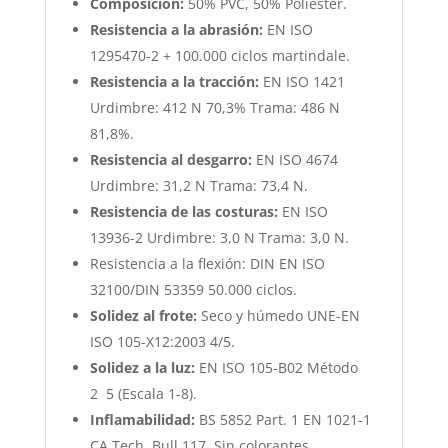
Composición:
50% PVC, 50% Poliéster.
Resistencia a la abrasión:
EN ISO
1295470-2 + 100.000 ciclos martindale.
Resistencia a la tracción:
EN ISO 1421
Urdimbre: 412 N 70,3% Trama: 486 N
81,8%.
Resistencia al desgarro:
EN ISO 4674
Urdimbre: 31,2 N Trama: 73,4 N.
Resistencia de las costuras:
EN ISO
13936-2 Urdimbre: 3,0 N Trama: 3,0 N.
Resistencia a la flexión: DIN EN ISO
32100/DIN 53359 50.000 ciclos.
Solidez al frote:
Seco y húmedo UNE-EN
ISO 105-X12:2003 4/5.
Solidez a la luz:
EN ISO 105-B02 Método
2 5 (Escala 1-8).
Inflamabilidad:
BS 5852 Part. 1 EN 1021-1
CA Tech. Bull 117. Sin colorantes.