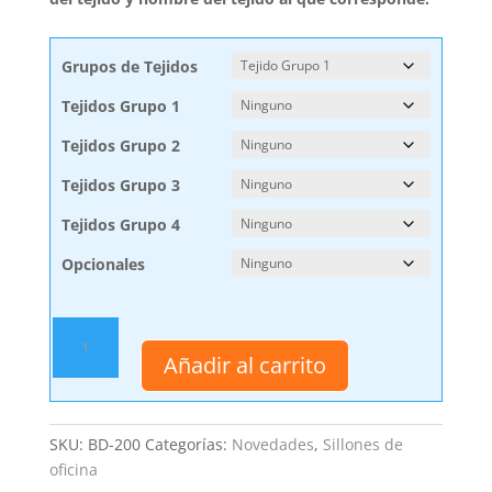
Grupos de Tejidos
Tejidos Grupo 1
Tejidos Grupo 2
Tejidos Grupo 3
Tejidos Grupo 4
Opcionales
Sillón
dirección
Añadir al carrito
de
respaldo
alto
SKU:
BD-200
Categorías:
Novedades
,
Sillones de
BD-
oficina
200