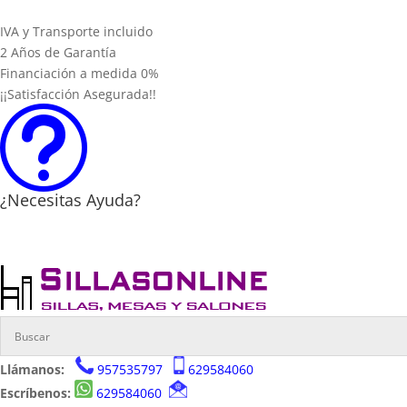
IVA y Transporte incluido
2 Años de Garantía
Financiación a medida 0%
¡¡Satisfacción Asegurada!!
t
¿Necesitas Ayuda?
Llámanos:
957535797
629584060
Escríbenos:
629584060