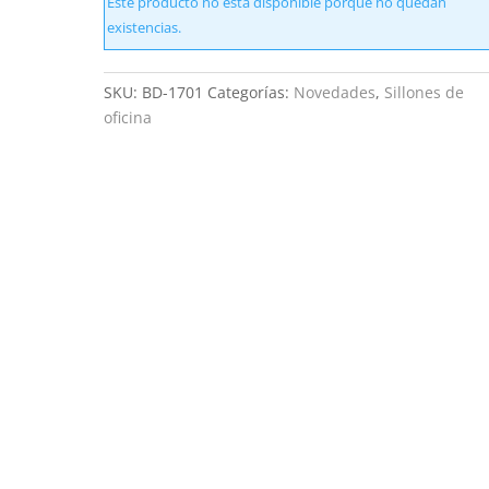
Este producto no está disponible porque no quedan
existencias.
SKU:
BD-1701
Categorías:
Novedades
,
Sillones de
oficina