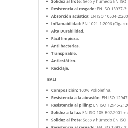
Solidez al frote:
Seco y húmedo EN ISO 1
Resistencia al rasgado:
EN ISO 13937-3:
Absorción acústica:
EN ISO 10534-2:200
Inflamabilidad:
EN 1021-1:2006 (Cigarro
Alta Durabilidad.
Fácil limpieza.
Anti bacterias.
Transpirable.
Antiestático.
Reciclaje.
BALI
Composición:
100% Poliolefina.
Resistencia a la abrasión:
EN ISO 12947-
Resistencia al pilling:
EN ISO 12945-2: 2
Solidez a la luz:
EN ISO 105-B02:2001 + a
Solidez al frote:
Seco y húmedo EN ISO 1
Resistencia al rasgado:
EN ISO 13937-3: