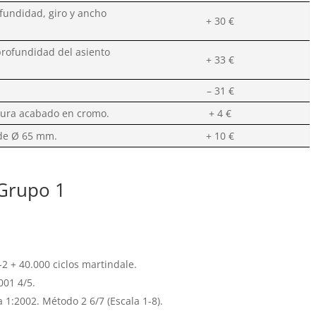
ofundidad, giro y ancho
+ 30 €
rofundidad del asiento
+ 33 €
– 31 €
tura acabado en cromo.
+ 4 €
 de Ø 65 mm.
+ 10 €
 Grupo 1
2 + 40.000 ciclos martindale.
001 4/5.
 1:2002. Método 2 6/7 (Escala 1-8).