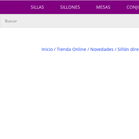
SILLAS
SILLONES
MESAS
CONJ
Inicio
/
Tienda Online
/
Novedades
/ Sillón dir
DESCATAL