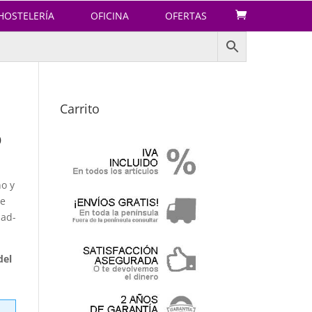
HOSTELERÍA
OFICINA
OFERTAS
Carrito
o
o y
se
dad-
del