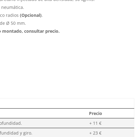
 neumática.
nco radios
(Opcional)
.
 de Ø 50 mm.
lo montado, consultar precio.
Precio
rofundidad.
+ 11 €
fundidad y giro.
+ 23 €